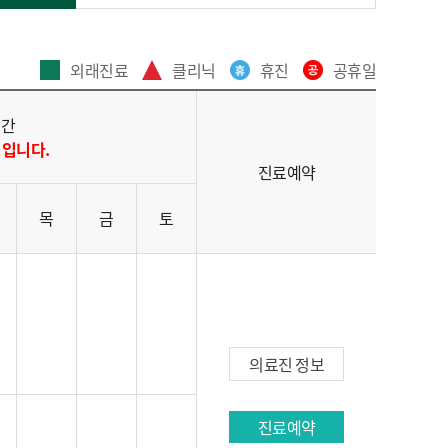
외래진료
클리닉
휴진
공휴일
시간
 입니다.
진료예약
목
금
토
의료진 정보
진료예약