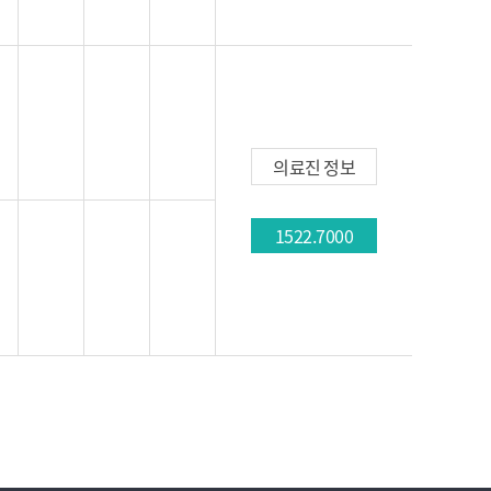
의료진 정보
1522.7000