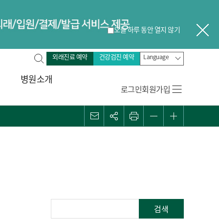
오늘 하루 동안 열지 않기
닫
전
외래진료 예약
건강검진 예약
Language
체
병원소개
검
로그인
회원가입
색
메일
관심콘텐츠
프린트
화면 축소
화면 확대
게
검색
시