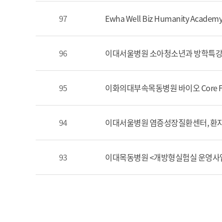
97
Ewha Well Biz Humanity Aca
96
이대서울병원 소아청소년과 방학특강
95
이화의대부속목동병원 바이오 Core F
94
이대서울병원 염증성장질환센터, 환자·
93
이대목동병원 <개방형실험실 운영사업