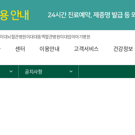
이대뇌혈관병원
이대대동맥혈관병원
이대엄마아기병원
과
센터
이용안내
고객서비스
건강정보
공지사항
서브 메뉴 목록 열기
서브 메뉴 목록 열기