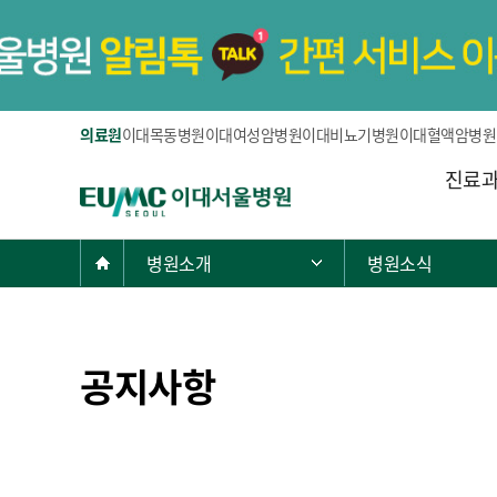
의료원
이대목동병원
이대여성암병원
이대비뇨기병원
이대혈액암병원
주
진료
E
메
U
뉴
M
현
Home
병원소개
병원소식
주 메뉴 목록 열기
C
재
이
위
대
치:
서
공지사항
울
병
원