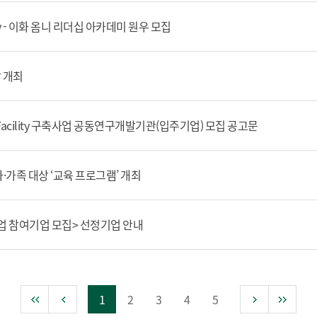
demy - 이화 옴니 리더십 아카데미 원우 모집
 개최
acility 구축사업 공동연구개발기관(입주기업) 모집 공고문
가족 대상 ‘교육 프로그램’ 개최
 참여기업 모집> 선정기업 안내
1
2
3
4
5
첫 페이지
이전 페이지
다음 페이
마지