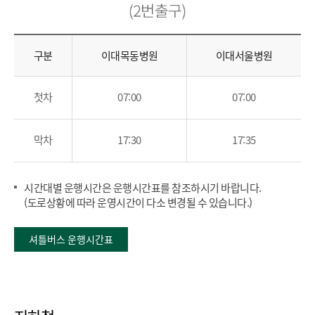
셔
구분
이대목동병원
이대서울병원
틀
버
스
첫차
07:00
07:00
이
용
시
막차
17:30
17:35
(구
분,
이
시간대별 운행시간은 운행시간표를 참조하시기 바랍니다.
대
(도로상황에 따라 운영시간이 다소 변경될 수 있습니다.)
목
동
병
셔틀버스 운행시간표
원,
이
대
서
울