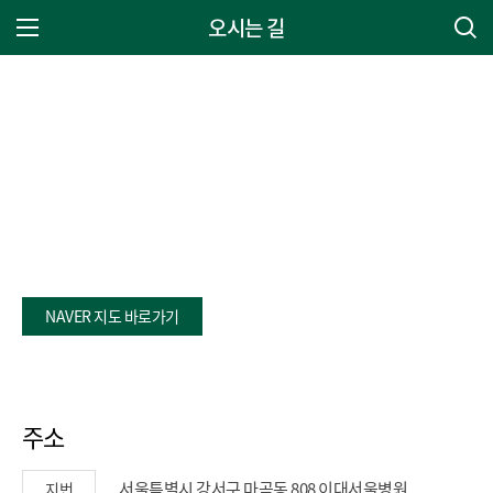
오시는 길
주 메뉴 열기
NAVER 지도 바로가기
주소
서울특별시 강서구 마곡동 808 이대서울병원
지번