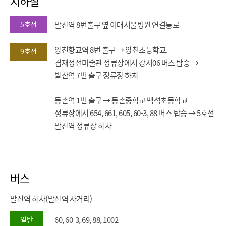
지하철
병
원)
5호선
발산역 8번출구 옆 이대서울병원 연결통로
버
스
시
양천향교역 8번 출구 → 양천초등학교.
9호선
간
겸재정선미술관 정류장에서 강서06 버스 탑승 →
표
발산역 7번 출구 정류장 하차
등촌역 1번 출구 → 등촌중학교 백석초등학교
정류장에서 654, 661, 605, 60-3, 88 버스 탑승 → 5호선
발산역 정류장 하차
버스
발산역 하차(발산역 사거리)
일반
60, 60-3, 69, 88, 1002