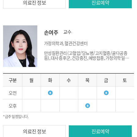
의료진 정보
진료예약
손여주
교수
가정의학과, 혈관건강센터
만성질환관리 (고혈압/당뇨병/고지혈증/골다공증
등), 대사 증후군, 건강증진, 예방접종, 가정의학 일반
진료
구분
월
화
수
목
금
토
오전
오후
*금주 일정입니다.
의료진 정보
진료예약