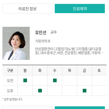
의료진 정보
진료예약
유인선
교수
가정의학과
만성질환관리 (고혈압/당뇨병/고지혈증/골다공증
등), 대사 증후군, 비만, 건강증진, 예방접종, 가정의학
일반진료 ※수요일 웰에이징센터 진료
구분
월
화
수
목
금
토
오전
오후
*금주 일정입니다.