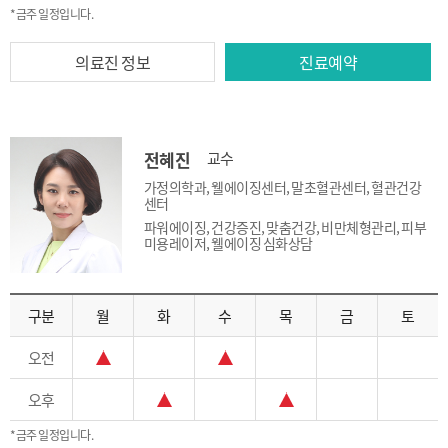
*금주 일정입니다.
의료진 정보
진료예약
전혜진
교수
가정의학과, 웰에이징센터, 말초혈관센터, 혈관건강
센터
파워에이징, 건강증진, 맞춤건강, 비만체형관리, 피부
미용레이저, 웰에이징 심화상담
구분
월
화
수
목
금
토
오전
오후
*금주 일정입니다.