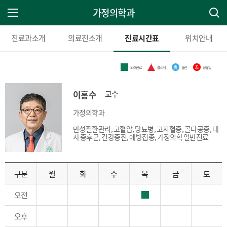
가정의학과
주 메뉴 열기
진료과소개
의료진소개
진료시간표
위치안내
외래진료
클리닉
휴진
공휴일
이홍수
교수
가정의학과
만성질환관리, 고혈압, 당뇨병, 고지혈증, 골다공증, 대
사 증후군, 건강증진, 예방접종, 가정의학 일반진료
구분
월
화
수
목
금
토
오전
오후