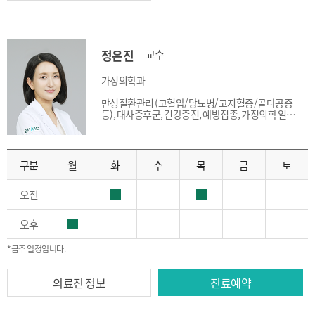
정은진
교수
가정의학과
만성질환관리 (고혈압/당뇨병/고지혈증/골다공증
등), 대사증후군, 건강증진, 예방접종, 가정의학 일반
진료
구분
월
화
수
목
금
토
오전
오후
*금주 일정입니다.
의료진 정보
진료예약