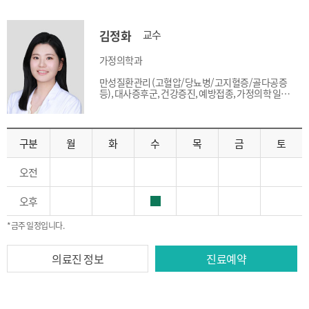
김정화
교수
가정의학과
만성질환관리 (고혈압/당뇨병/고지혈증/골다공증
등), 대사증후군, 건강증진, 예방접종, 가정의학 일반
진료
구분
월
화
수
목
금
토
오전
오후
*금주 일정입니다.
의료진 정보
진료예약