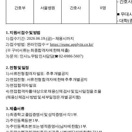
-
간호사
간호부
서울병원
간호사
0
명
■
우대
-
대학
(
1.
지원서 접수 및 방법
1)
접수기간
: 2026.06.19.(금
) ~
채용시까지
2)
접수방법
:
온라인접수
☞
https://eumc.applyin.co.kr/
(
※
구비서류는 최종합격자에 한해 제출
)
3)
문 의
:
인사노무팀 인사담당
(
☎
02-6986-5607)
2.
전형 및 일정
1)
서류전형 합격자 발표
:
추후 개별공지
2)
면접전형
:
서류전형 합격자에 한해 추후 개별공지
3) 면접
합격자 발표
4) 면접
합격자를 대상으로 채용신체 검사 및 입사일정을 조율
(
채용신체검사 방법 및 세부일정은 개별 공지함
)
3.
제출서류
1)
최종학교 졸업증명서 및 성적증명서 각
1
부
.
2)
주민등록등본
1
부
.
3)
주민등록초본 또는 병적증명서
(
남자에 한함
) 1
부
.