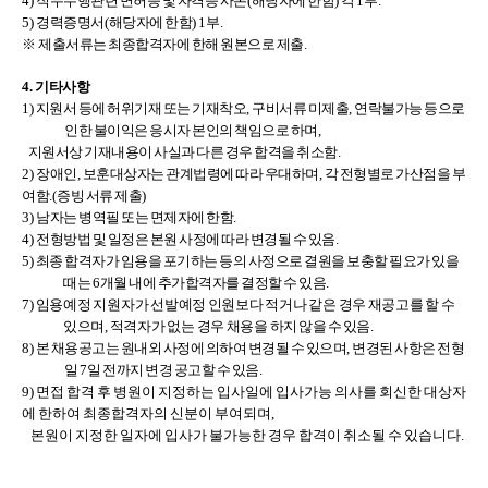
4)
직무수행관련 면허증 및 자격증 사본
(
해당자에 한함
)
각
1
부
.
5)
경력증명서
(
해당자에 한함
) 1
부
.
※
제출서류는 최종합격자에 한해 원본으로 제출
.
4.
기타사항
1)
지원서 등에 허위기재 또는 기재착오
,
구비서류 미제출
,
연락불가능 등으로
인한 불이익은 응시자 본인의 책임으로 하며
,
지원서상 기재내용이 사실과 다른 경우 합격을 취소함
.
2)
장애인
,
보훈대상자는 관계법령에 따라 우대하며
,
각 전형별로 가산점을 부
여함
.(
증빙 서류 제출
)
3)
남자는 병역필 또는 면제자에 한함
.
4)
전형방법 및 일정은 본원 사정에 따라 변경될 수 있음
.
5)
최종 합격자가 임용을 포기하는 등의 사정으로 결원을 보충할 필요가 있을
때는
6
개월 내에 추가합격자를 결정할 수 있음
.
7)
임용예정 지원자가 선발예정 인원보다 적거나 같은 경우 재공고를 할 수
있으며
,
적격자가 없는 경우 채용을
하지 않을 수 있음
.
8)
본 채용공고는 원내외 사정에 의하여 변경될 수 있으며
,
변경된 사항은 전형
일
7
일 전까지 변경 공고할 수 있음.
9) 면접 합격 후 병원이 지정하는 입사일에 입사가능 의사를 회신한 대상자
에 한하여 최종합격자의 신분이 부여되며,
본원이 지정한 일자에 입사가 불가능한 경우 합격이 취소될 수 있습니다.