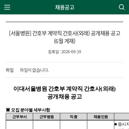
채용공고
주 메뉴 열기
[서울병원] 간호부 계약직 간호사(외래) 공개채용 공고
(6월 게재)
등록일 : 2026-06-19
파일
파일이 없습니다.
이대서울병원 간호부 계약직 간호사
(
외래
)
공개채용 공고
▣
모집 분야별 세부사항
근무부서
근무병원
직 종
채용인원
■
응시