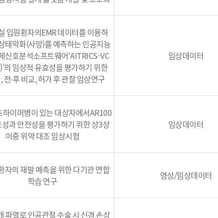
실 입원환자의EMR 데이터를 이용하
 상태악화(사망)를 예측하는 인공지능
체신호분석소프트웨어‘AITRICS-VC
임상데이터
S)’의 임상적 유효성을 평가하기 위한
 전∙후 비교, 허가 후 관찰 임상연구
츠하이머병이 있는 대상자에서AR100
효성과 안전성을 평가하기 위한 상3상
임상데이터
이중 위약 대조 임상시험
환자의 재발 예측을 위한 다기관 연합
영상/임상데이터
학습 연구
개 파열로 인공관절 수술 시 신경 손상