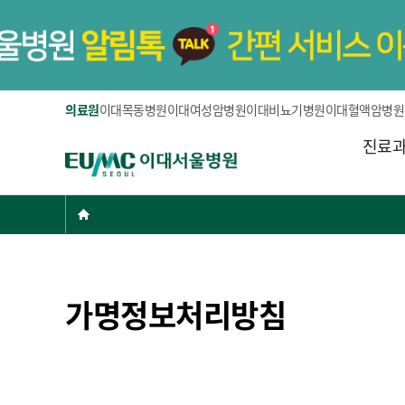
의료원
이대목동병원
이대여성암병원
이대비뇨기병원
이대혈액암병원
주
진료
E
메
U
뉴
M
현
Home
C
재
이
위
대
치:
서
가명정보처리방침
울
병
원