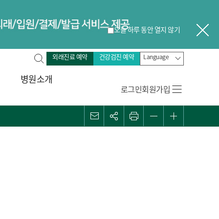
오늘 하루 동안 열지 않기
닫
전
외래진료 예약
건강검진 예약
Language
체
병원소개
검
로그인
회원가입
색
메일
관심콘텐츠
프린트
화면 축소
화면 확대