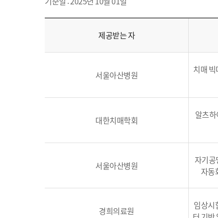
기준일 : 2025년 10월 01일
제공받는 자
치매 빅
서울아산병원
알츠하
대한치매학회
자기공
서울아산병원
자동화
임상시험
경희의료원
터 기반