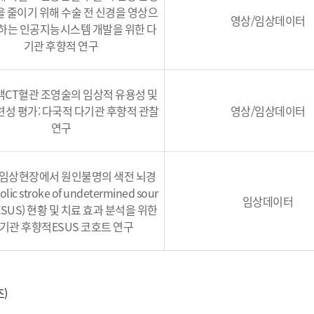
 줄이기 위해 수술 전 신경을 영상으
영상/임상데이터
하는 인공지능시스템 개발을 위한 다
기관 후향적 연구
CT혈관 조영술의 임상적 유용성 및
련성 평가: 다국적 다기관 후향적 관찰
영상/임상데이터
연구
 임상현장에서 원인불명의 색전 뇌경
lic stroke of undetermined sour
임상데이터
r ESUS) 현황 및 치료 효과 분석을 위한
기관 후향적ESUS 코호트 연구
)