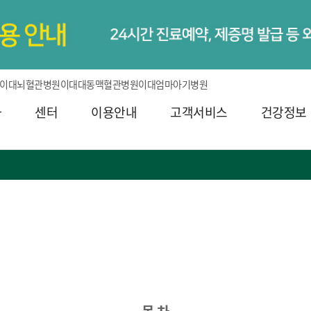
이대뇌혈관병원
이대대동맥혈관병원
이대엄마아기병원
과
센터
이용안내
고객서비스
건강정보