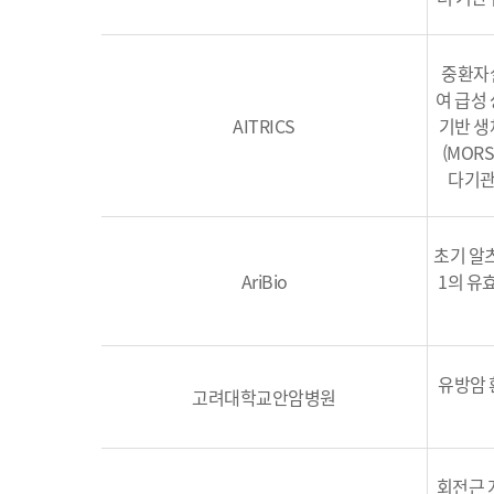
중환자
여 급성
AITRICS
기반 생
(MOR
다기관,
초기 알
AriBio
1의 유
유방암 
고려대학교안암병원
회전근 