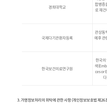
합병증을
경희대학교
로 재건
관상동맥
국제다기관환자등록
예후 관
한국의
색(Embo
한국보건의료연구원
ces o
다
3. 가명정보처리의 위탁에 관한 사항 (개인정보보호법 제26조