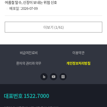
여름철 탈수, 신장이 보내는 위험 신호
배포일 : 2026-07-09
더보기 (
1
/
61
)
비급여진료비
이용약관
환자의 권리와 의무
개인정보처리방침
네이버 블로그
유투브
인스타
대표번호
1522.7000