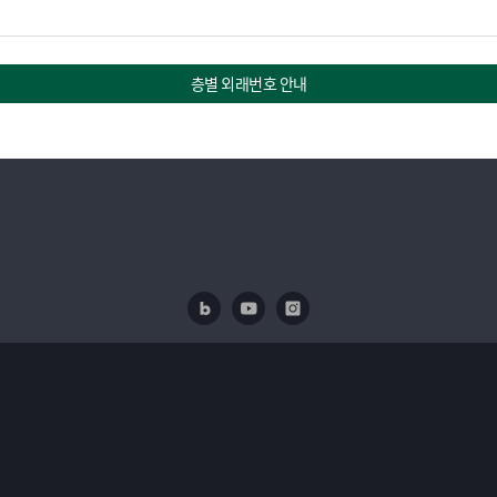
층별 외래번호 안내
네이버 블로그
유투브
인스타