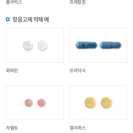
플라빅스
프레탈정
항응고제 약제 예
와파린
프라닥사
자렐토
엘리퀴스