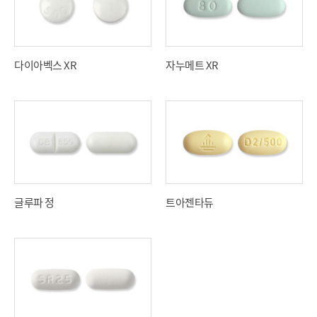
다이아벡스 XR
자누메트 XR
글루파 정
트아젠타듀