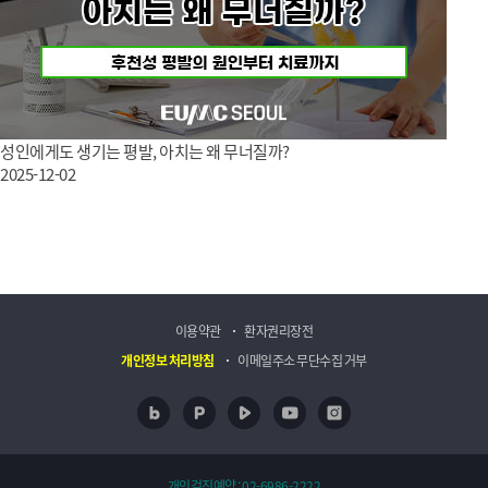
성인에게도 생기는 평발, 아치는 왜 무너질까?
2025-12-02
이용약관
환자권리장전
개인정보 처리방침
이메일주소 무단수집 거부
네이버 블로그
포스트
네이버 TV
유투브
인스타
개인검진예약 :
02-6986-2222