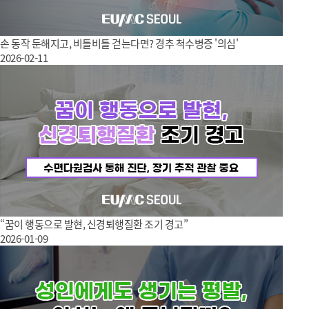
손 동작 둔해지고, 비틀비틀 걷는다면? 경추 척수병증 '의심'
2026-02-11
“꿈이 행동으로 발현, 신경퇴행질환 조기 경고”
2026-01-09