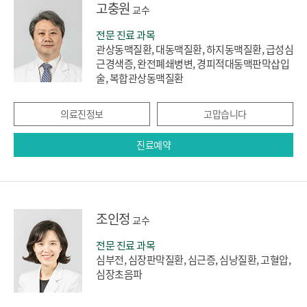
고충원
교수
전문 진료 과목
관상동맥질환, 대동맥질환, 하지동맥질환, 급성심
근경색증, 완전폐쇄병변, 경피적대동맥판막삽입
술, 복합관상동맥질환
의료진정보
고맙습니다
진료예약
조인정
교수
전문 진료 과목
심부전, 심장판막질환, 심근증, 심낭질환, 고혈압,
심장초음파