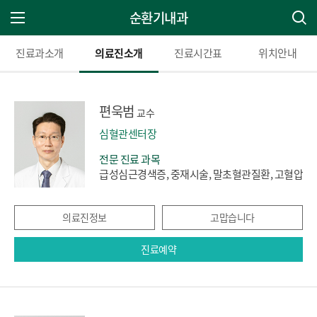
순환기내과
주 메뉴 열기
진료과소개
의료진소개
진료시간표
위치안내
편욱범
교수
심혈관센터장
전문 진료 과목
급성심근경색증, 중재시술, 말초혈관질환, 고혈압
의료진정보
고맙습니다
진료예약