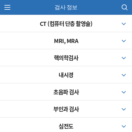
검사 정보
주 메뉴 열기
CT (컴퓨터 단층 촬영술)
MRI, MRA
핵의학검사
내시경
초음파 검사
부인과 검사
심전도