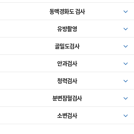
동맥경화도 검사
유방촬영
골밀도검사
안과검사
청력검사
분변잠혈검사
소변검사