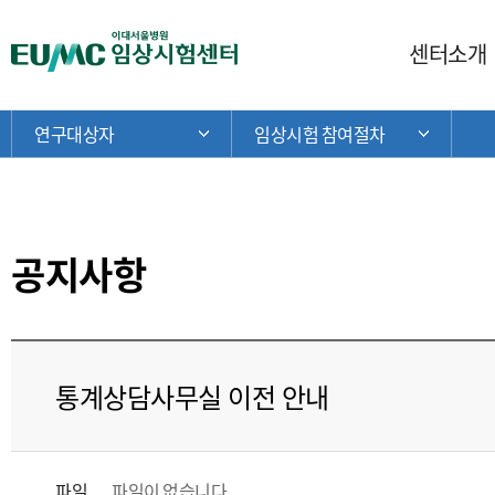
주
메
E
센터소개
뉴
U
M
현
C
연구대상자
임상시험 참여절차
주 메뉴 목록 열기
서브 메
재
이
위
대
치:
서
울
병
공지사항
원
임
상
시
험
통계상담사무실 이전 안내
센
터
파일
파일이 없습니다.